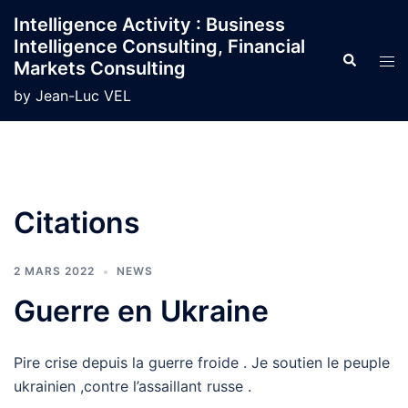
Aller
Intelligence Activity : Business
au
Intelligence Consulting, Financial
contenu
Recherche
Ouvr
Markets Consulting
le
by Jean-Luc VEL
men
Citations
2 MARS 2022
NEWS
Guerre en Ukraine
Pire crise depuis la guerre froide . Je soutien le peuple
ukrainien ,contre l’assaillant russe .