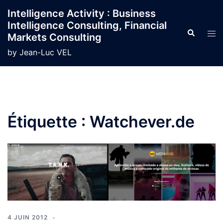
Aller
Intelligence Activity : Business
au
Intelligence Consulting, Financial
contenu
Recherche
Ouvr
Markets Consulting
le
by Jean-Luc VEL
men
Étiquette :
Watchever.de
4 JUIN 2012