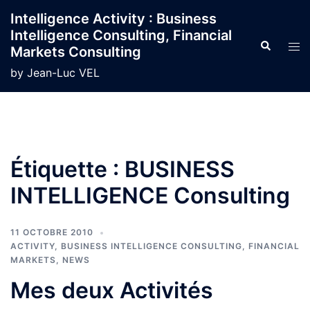
Aller
Intelligence Activity : Business
au
Intelligence Consulting, Financial
contenu
Recherche
Ouvr
Markets Consulting
le
by Jean-Luc VEL
men
Étiquette :
BUSINESS
INTELLIGENCE Consulting
11 OCTOBRE 2010
ACTIVITY
,
BUSINESS INTELLIGENCE CONSULTING
,
FINANCIAL
MARKETS
,
NEWS
Mes deux Activités